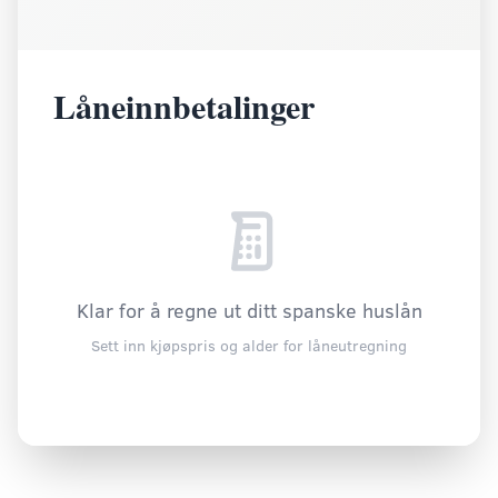
Låneinnbetalinger
Klar for å regne ut ditt spanske huslån
Sett inn kjøpspris og alder for låneutregning