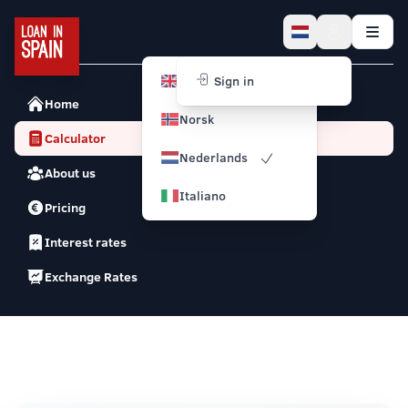
English
Sign in
Home
Norsk
Calculator
Nederlands
About us
Italiano
Pricing
Interest rates
Exchange Rates