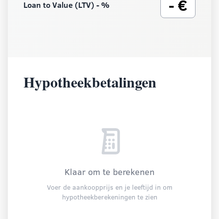
- €
Loan to Value (LTV)
- %
Hypotheekbetalingen
Klaar om te berekenen
Voer de aankoopprijs en je leeftijd in om
hypotheekberekeningen te zien