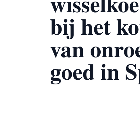
wisselko
bij het k
van onro
goed in 