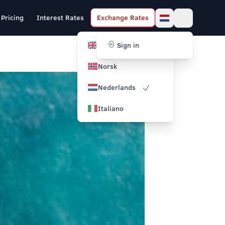
Pricing
Interest Rates
Exchange Rates
English
Sign in
Norsk
Nederlands
Italiano