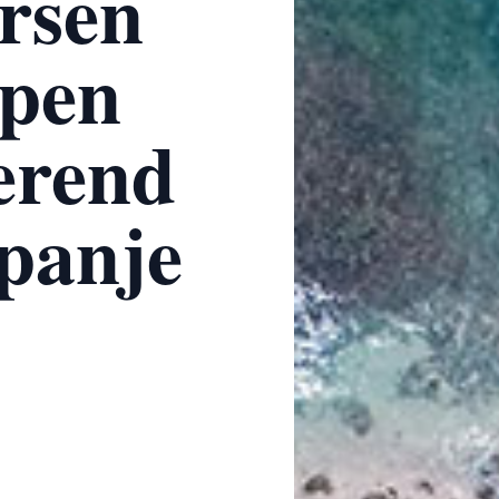
ersen
open
erend
Spanje